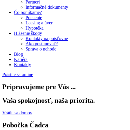
Partneri
Informačné dokumenty
Čo ponúkame?
Poistenie
Leasing a úver
Hypotéka
Hlásenie škody
Kontakty na poisťovne
Ako postupovať?
Správa o nehode
Blog
Kariéra
Kontakty
Poistite sa online
Pripravujeme pre Vás ...
Vaša spokojnosť, naša priorita.
Vrátiť sa domov
Pobočka Čadca