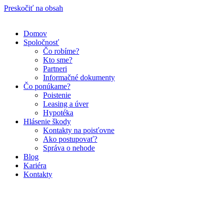
Preskočiť na obsah
Domov
Spoločnosť
Čo robíme?
Kto sme?
Partneri
Informačné dokumenty
Čo ponúkame?
Poistenie
Leasing a úver
Hypotéka
Hlásenie škody
Kontakty na poisťovne
Ako postupovať?
Správa o nehode
Blog
Kariéra
Kontakty